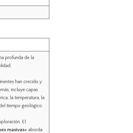
ria profunda de la
lidad.
inentes han crecido y
emás, incluye capas
ica, la temperatura, la
o del tiempo geológico.
xploración. El
ones masivas»
aborda