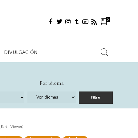
diomas
0
spañol
nglés
rancés
DIVULGACIÓN
ultilingüe
Idiomas
Por idioma
biente
Español
Inglés
a
Francés
ria
Multilingüe
 (Earth Viewer)