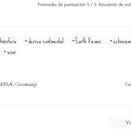
Promedio de puntuación
5
/ 5. Recuento de vo
tmósfera
deriva continental
Earth Viewer
extincion
visor
ESA. Geomanji
Ge
Ve