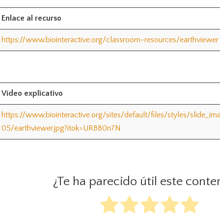
Enlace al recurso
https://www.biointeractive.org/classroom-resources/earthviewer
Vídeo explicativo
https://www.biointeractive.org/sites/default/files/styles/slide
05/earthviewer.jpg?itok=URBB0n7N
¿Te ha parecido útil este conte