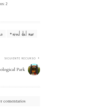
tos:
2
es
nivel del mar
SIGUIENTE RECURSO
ological Park
r comentarios