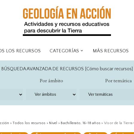
Ámbitos
Temáticas
I
Aula
Clima y medioambiente
E
Campo
Fósiles
I
Laboratorio
Geología histórica
F
S LOS RECURSOS
CATEGORÍAS
MÁS RECURSOS
s
Virtual
Geología planetaria
M
Geomorfología
BÚSQUEDA AVANZADA DE RECURSOS [
Cómo buscar recursos
]
Geoquímica
es
Ámbitos
Temáticas
s
Hidrogeología
Por ámbito
Por temática
Mapas y cortes
il, < 6 años
Aula
Clima y medioam
geológicos
ia, 6-11 años
Campo
Fósiles
Minerales y rocas
daria, 11-16 años
Laboratorio
Geología históric
Sedimentos
llerato, 16-18 años
Virtual
Geología planeta
Tectónica
rsidad
Geomorfología
acción
>
Todos los recursos
>
Nivel
>
Bachillerato, 16-18 años
>
Visor de la Tierra
Volcanes y terremotos
ción no formal
Geoquímica