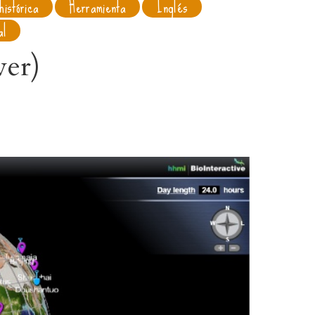
histórica
Herramienta
Inglés
al
wer)
s
emotos