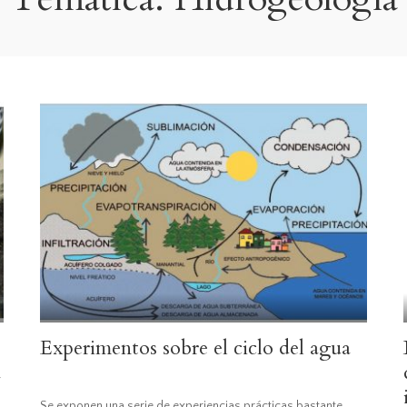
idades accesibles
Hidrogeología
Mapas y cortes
geológicos
Minerales y roca
Sedimentos
Tectónica
Volcanes y terr
Experimentos sobre el ciclo del agua
a
Se exponen una serie de experiencias prácticas bastante