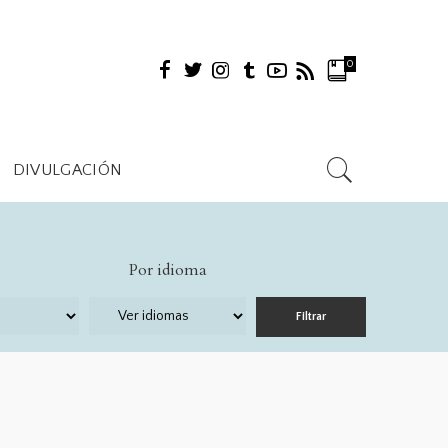
diomas
0
spañol
nglés
rancés
DIVULGACIÓN
ultilingüe
Idiomas
Por idioma
biente
Español
Inglés
a
Francés
ria
Multilingüe