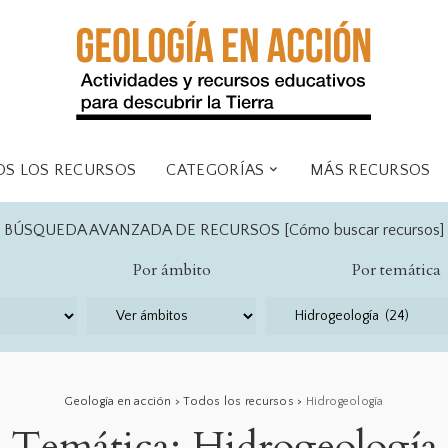
Ámbitos
Temáticas
I
Aula
Clima y medioambiente
E
Campo
Fósiles
I
Laboratorio
Geología histórica
F
S LOS RECURSOS
CATEGORÍAS
MÁS RECURSOS
s
Virtual
Geología planetaria
M
Geomorfología
BÚSQUEDA AVANZADA DE RECURSOS [
Cómo buscar recursos
]
Geoquímica
es
Ámbitos
Temáticas
s
Hidrogeología
Por ámbito
Por temática
Mapas y cortes
il, < 6 años
Aula
Clima y medioam
geológicos
ia, 6-11 años
Campo
Fósiles
Minerales y rocas
daria, 11-16 años
Laboratorio
Geología históric
Sedimentos
llerato, 16-18 años
Virtual
Geología planeta
Tectónica
rsidad
Geomorfología
Geología en acción
>
Todos los recursos
>
Hidrogeología
Volcanes y terremotos
Temática:
Hidrogeología
ción no formal
Geoquímica